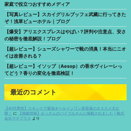
家庭で役立つおすすめメディア
【写真レビュー】スカイグリルブッフェ武藏に行ってきた
ぞ！浅草ビューホテル｜ブログ
【爆安】アリエクスプレスはやばい？評判や注意点、安さ
の秘密を徹底解説！ブログ
【超レビュー】シューズシャワーで靴の消臭！本当にニオ
イは改善される？
【超レビュー】イソップ（Aesop）の香水ヴィレーレっ
てどう？香りの変化を徹底検証！
最近のコメント
【40代男性】スキンケア最強オールインワン美容液のオススメ大公
開！
に
【掲載情報】おっさんのバイブルさんに掲載されました | 株式
会社マナプラス
より