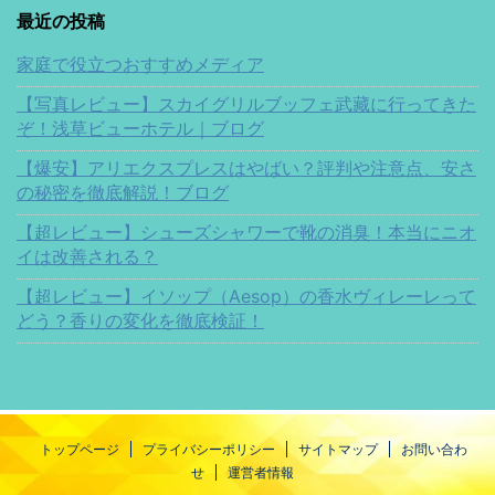
最近の投稿
家庭で役立つおすすめメディア
【写真レビュー】スカイグリルブッフェ武藏に行ってきた
ぞ！浅草ビューホテル｜ブログ
【爆安】アリエクスプレスはやばい？評判や注意点、安さ
の秘密を徹底解説！ブログ
【超レビュー】シューズシャワーで靴の消臭！本当にニオ
イは改善される？
【超レビュー】イソップ（Aesop）の香水ヴィレーレって
どう？香りの変化を徹底検証！
トップページ
プライバシーポリシー
サイトマップ
お問い合わ
せ
運営者情報