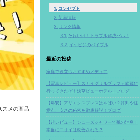
コンセプト
新着情報
リンク情報
それいけ！トラブル解決パパ！
イケビジのバイブル
最近の投稿
家庭で役立つおすすめメディア
【写真レビュー】スカイグリルブッフェ武藏に
行ってきたぞ！浅草ビューホテル｜ブログ
【爆安】アリエクスプレスはやばい？評判や注
ススメの商品
意点、安さの秘密を徹底解説！ブログ
【超レビュー】シューズシャワーで靴の消臭！
本当にニオイは改善される？