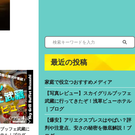
最近の投稿
家庭で役立つおすすめメディア
【写真レビュー】スカイグリルブッフェ
武藏に行ってきたぞ！浅草ビューホテル
｜ブログ
2025/2/1
2025/8/15
【爆安】アリエクスプレスはやばい？評
判や注意点、安さの秘密を徹底解説！ブ
ッフェ武藏に
【爆安】アリエクスプレスはやばい？評判や注
ル｜ブログ
意点、安さの秘密を徹底解説！ブログ