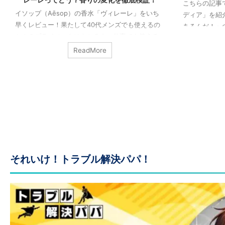
こちらの記事で
イソップ（Aēsop）の香水「ヴィレーレ」をいち
ディア」を紹介
早くレビュー！果たして40代メンズでも使えるの
あるんだ！」の
か！？プライベートはもちろん、仕事でも使える
してください！
のか！？実際に使ってみて解説しています！どう
ReadMore
ぞご覧ください！
それいけ！トラブル解決パパ！