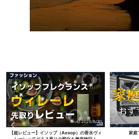
2025/8/30
【超レビュー】イソップ（Aesop）の香水ヴィ
家庭で
レーレってどう？香りの変化を徹底検証！