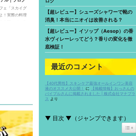
ログ
ェ「スカイグ
本ページには広告が含まれています [st-kaiwa2
【超レビュー】シューズシャワーで靴の
！実際の料理
html_class="wp-block-st-blocks-st-kaiwa"]
消臭！本当にニオイは改善される？
公開！ぜひ参
AliExpress（アリエクスプレス）ってすごく安い
けど、品質は大丈夫かしら？ [/st-kaiwa2] [st-
【超レビュー】イソップ（Aesop）の香
ReadMore
kaiwa1 r html_class="wp-block-st-blocks-st-
水ヴィレーレってどう？香りの変化を徹
kaiwa"] AliExpress（アリエクスプレス）は評判も
底検証！
良くてオススメだよ！商品をちゃんと調べてから
買えば失敗もしなくて安心♪ [/st-kaiwa1] Ali ...
最近のコメント
【40代男性】スキンケア最強オールインワン美容
液のオススメ大公開！
に
【掲載情報】おっさんの
バイブルさんに掲載されました | 株式会社マナプラ
ス
より
▼ 目次 ▼（ジャンプできます）
Togg