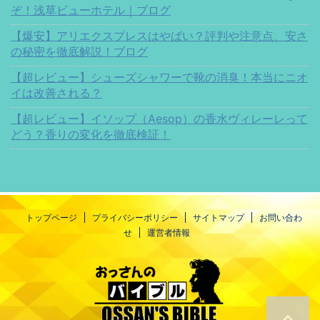
ぞ！浅草ビューホテル｜ブログ
【爆安】アリエクスプレスはやばい？評判や注意点、安さ
の秘密を徹底解説！ブログ
【超レビュー】シューズシャワーで靴の消臭！本当にニオ
イは改善される？
【超レビュー】イソップ（Aesop）の香水ヴィレーレって
どう？香りの変化を徹底検証！
トップページ
プライバシーポリシー
サイトマップ
お問い合わ
せ
運営者情報