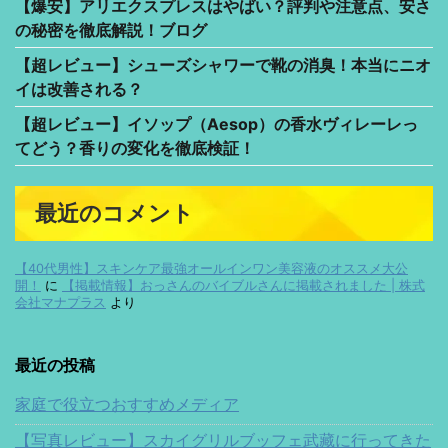
【爆安】アリエクスプレスはやばい？評判や注意点、安さ
の秘密を徹底解説！ブログ
【超レビュー】シューズシャワーで靴の消臭！本当にニオ
イは改善される？
【超レビュー】イソップ（Aesop）の香水ヴィレーレっ
てどう？香りの変化を徹底検証！
最近のコメント
【40代男性】スキンケア最強オールインワン美容液のオススメ大公
開！
に
【掲載情報】おっさんのバイブルさんに掲載されました | 株式
会社マナプラス
より
最近の投稿
家庭で役立つおすすめメディア
【写真レビュー】スカイグリルブッフェ武藏に行ってきた