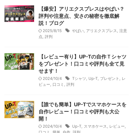
【爆安】アリエクスプレスはやばい？
評判や注意点、安さの秘密を徹底解
説！ブログ
2025/8/15
やばい
,
アリエクスプレス
,
注意
点
,
評判
【レビュー有り】UP-Tの自作Ｔシャツ
をプレゼント！口コミや評判も全て見
せます！
2024/10/4
Tシャツ
,
Up-T
,
プレゼント
,
レ
ビュー
,
口コミ
,
評判
【誰でも簡単】UP-Tでスマホケースを
自作レビュー！口コミや評判も大公
開！
2024/10/4
Up-T
,
スマホケース
,
レビュー
,
口コミ
,
簡単
,
自作
,
評判