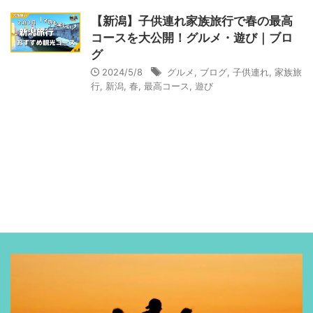
【新潟】子供連れ家族旅行で春の最高
コースを大公開！グルメ・遊び｜ブロ
グ
2024/5/8
グルメ
,
ブログ
,
子供連れ
,
家族旅
行
,
新潟
,
春
,
最高コース
,
遊び