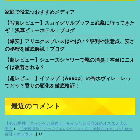
家庭で役立つおすすめメディア
【写真レビュー】スカイグリルブッフェ武藏に行ってきた
ぞ！浅草ビューホテル｜ブログ
【爆安】アリエクスプレスはやばい？評判や注意点、安さ
の秘密を徹底解説！ブログ
【超レビュー】シューズシャワーで靴の消臭！本当にニオ
イは改善される？
【超レビュー】イソップ（Aesop）の香水ヴィレーレっ
てどう？香りの変化を徹底検証！
最近のコメント
【40代男性】スキンケア最強オールインワン美容液のオススメ大公
開！
に
【掲載情報】おっさんのバイブルさんに掲載されました | 株式
会社マナプラス
より