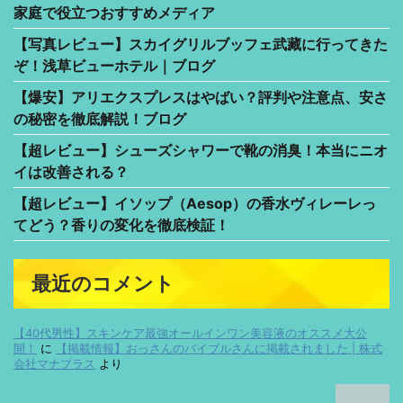
家庭で役立つおすすめメディア
【写真レビュー】スカイグリルブッフェ武藏に行ってきた
ぞ！浅草ビューホテル｜ブログ
【爆安】アリエクスプレスはやばい？評判や注意点、安さ
の秘密を徹底解説！ブログ
【超レビュー】シューズシャワーで靴の消臭！本当にニオ
イは改善される？
【超レビュー】イソップ（Aesop）の香水ヴィレーレっ
てどう？香りの変化を徹底検証！
最近のコメント
【40代男性】スキンケア最強オールインワン美容液のオススメ大公
開！
に
【掲載情報】おっさんのバイブルさんに掲載されました | 株式
会社マナプラス
より