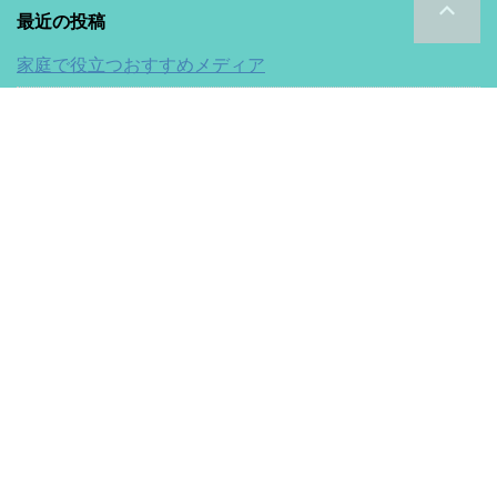
最近の投稿
家庭で役立つおすすめメディア
【写真レビュー】スカイグリルブッフェ武藏に行ってきた
ぞ！浅草ビューホテル｜ブログ
【爆安】アリエクスプレスはやばい？評判や注意点、安さ
の秘密を徹底解説！ブログ
【超レビュー】シューズシャワーで靴の消臭！本当にニオ
イは改善される？
【超レビュー】イソップ（Aesop）の香水ヴィレーレって
どう？香りの変化を徹底検証！
トップページ
プライバシーポリシー
サイトマップ
お問い合わ
せ
運営者情報