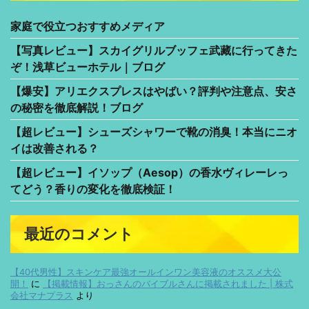
家庭で役立つおすすめメディア
【写真レビュー】スカイグリルブッフェ武藏に行ってきた
ぞ！浅草ビューホテル｜ブログ
【爆安】アリエクスプレスはやばい？評判や注意点、安さ
の秘密を徹底解説！ブログ
【超レビュー】シューズシャワーで靴の消臭！本当にニオ
イは改善される？
【超レビュー】イソップ（Aesop）の香水ヴィレーレっ
てどう？香りの変化を徹底検証！
最近のコメント
【40代男性】スキンケア最強オールインワン美容液のオススメ大公
開！
に
【掲載情報】おっさんのバイブルさんに掲載されました | 株式
会社マナプラス
より